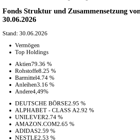
Fonds Struktur und Zusammensetzung vo
30.06.2026
Stand: 30.06.2026
Vermögen
Top Holdings
Aktien
79.36 %
Rohstoffe
8.25 %
Barmittel
4.74 %
Anleihen
3.16 %
Andere
4,49%
DEUTSCHE BÖRSE
2.95 %
ALPHABET - CLASS A
2.92 %
UNILEVER
2.74 %
AMAZON.COM
2.65 %
ADIDAS
2.59 %
NESTLE
2.53 %