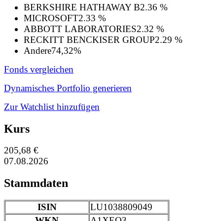
BERKSHIRE HATHAWAY B
2.36 %
MICROSOFT
2.33 %
ABBOTT LABORATORIES
2.32 %
RECKITT BENCKISER GROUP
2.29 %
Andere
74,32%
Fonds vergleichen
Dynamisches Portfolio generieren
Zur Watchlist hinzufügen
Kurs
205,68 €
07.08.2026
Stammdaten
ISIN
LU1038809049
WKN
A1XEQ3