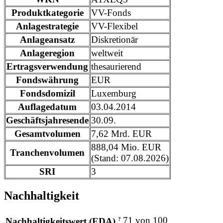
Produktkategorie
VV-Fonds
Anlagestrategie
VV-Flexibel
Anlageansatz
Diskretionär
Anlageregion
weltweit
Ertragsverwendung
thesaurierend
Fondswährung
EUR
Fondsdomizil
Luxemburg
Auflagedatum
03.04.2014
Geschäftsjahresende
30.09.
Gesamtvolumen
7,62 Mrd. EUR
888,04 Mio. EUR
Tranchenvolumen
(Stand: 07.08.2026)
SRI
3
Nachhaltigkeit
71 von 100
?
Nachhaltigkeitswert (EDA)