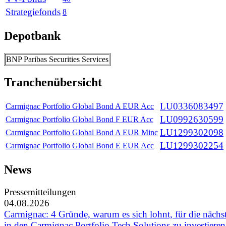
Strategiefonds
8
Depotbank
BNP Paribas Securities Services
Tranchenübersicht
LU0336083497
Carmignac Portfolio Global Bond A EUR Acc
LU0992630599
Carmignac Portfolio Global Bond F EUR Acc
LU1299302098
Carmignac Portfolio Global Bond A EUR Minc
LU1299302254
Carmignac Portfolio Global Bond E EUR Acc
News
Pressemitteilungen
04.08.2026
Carmignac: 4 Gründe, warum es sich lohnt, für die nächs
in den Carmignac Portfolio Tech Solutions zu investieren