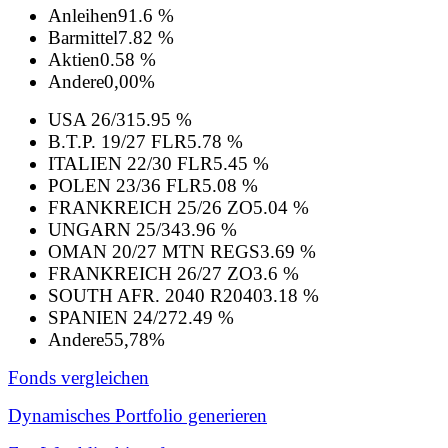
Anleihen
91.6 %
Barmittel
7.82 %
Aktien
0.58 %
Andere
0,00%
USA 26/31
5.95 %
B.T.P. 19/27 FLR
5.78 %
ITALIEN 22/30 FLR
5.45 %
POLEN 23/36 FLR
5.08 %
FRANKREICH 25/26 ZO
5.04 %
UNGARN 25/34
3.96 %
OMAN 20/27 MTN REGS
3.69 %
FRANKREICH 26/27 ZO
3.6 %
SOUTH AFR. 2040 R2040
3.18 %
SPANIEN 24/27
2.49 %
Andere
55,78%
Fonds vergleichen
Dynamisches Portfolio generieren