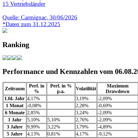
15 Vertriebsländer
Quelle: Carmignac, 30/06/2026
*Daten zum 31.12.2025
Ranking
Performance und Kennzahlen vom 06.08.2
Perf. in
Perf. in %
Maximum
Zeitraum
Volatilität
%
p.a.
Drawdown
Lfd. Jahr
4,17%
3,19%
-2,09%
1 Monat
-0,08%
2,28%
-0,69%
6 Monate
2,85%
3,24%
-2,09%
1 Jahr
5,10%
5,10%
2,76%
-2,09%
3 Jahre
9,99%
3,22%
3,79%
-4,89%
5 Jahre
4,13%
0,81%
4,17%
-9,12%