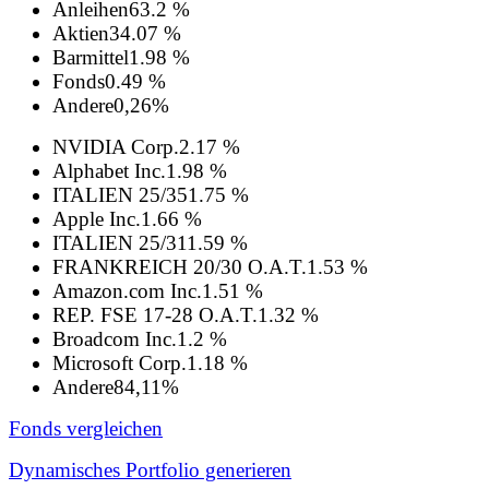
Anleihen
63.2 %
Aktien
34.07 %
Barmittel
1.98 %
Fonds
0.49 %
Andere
0,26%
NVIDIA Corp.
2.17 %
Alphabet Inc.
1.98 %
ITALIEN 25/35
1.75 %
Apple Inc.
1.66 %
ITALIEN 25/31
1.59 %
FRANKREICH 20/30 O.A.T.
1.53 %
Amazon.com Inc.
1.51 %
REP. FSE 17-28 O.A.T.
1.32 %
Broadcom Inc.
1.2 %
Microsoft Corp.
1.18 %
Andere
84,11%
Fonds vergleichen
Dynamisches Portfolio generieren