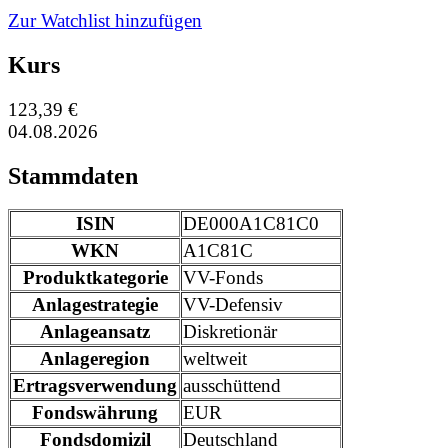
Zur Watchlist hinzufügen
Kurs
123,39 €
04.08.2026
Stammdaten
ISIN
DE000A1C81C0
WKN
A1C81C
Produktkategorie
VV-Fonds
Anlagestrategie
VV-Defensiv
Anlageansatz
Diskretionär
Anlageregion
weltweit
Ertragsverwendung
ausschüttend
Fondswährung
EUR
Fondsdomizil
Deutschland