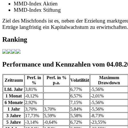
MMD-Index Aktien
MMD-Index Stiftung
Ziel des Mischfonds ist es, neben der Erzielung marktger
Erträge langfristig ein Kapitalwachstum zu erwirtschaften
Ranking
Performance und Kennzahlen vom 04.08.2
Perf. in
Perf. in %
Maximum
Zeitraum
Volatilität
%
p.a.
Drawdown
Lfd. Jahr
3,81%
6,77%
-5,56%
1 Monat
-0,12%
6,57%
-2,01%
6 Monate
2,92%
7,15%
-5,56%
1 Jahr
3,70%
3,70%
5,84%
-5,56%
3 Jahre
17,73%
5,59%
5,58%
-8,73%
5 Jahre
-3,14%
-0,64%
6,72%
-23,55%