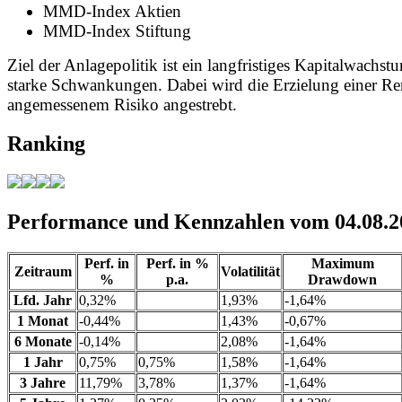
MMD-Index Aktien
MMD-Index Stiftung
Ziel der Anlagepolitik ist ein langfristiges Kapitalwachs
starke Schwankungen. Dabei wird die Erzielung einer Ren
angemessenem Risiko angestrebt.
Ranking
Performance und Kennzahlen vom 04.08.2
Perf. in
Perf. in %
Maximum
Zeitraum
Volatilität
%
p.a.
Drawdown
Lfd. Jahr
0,32%
1,93%
-1,64%
1 Monat
-0,44%
1,43%
-0,67%
6 Monate
-0,14%
2,08%
-1,64%
1 Jahr
0,75%
0,75%
1,58%
-1,64%
3 Jahre
11,79%
3,78%
1,37%
-1,64%