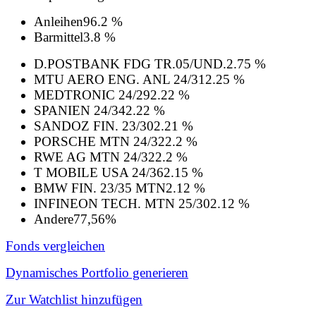
Anleihen
96.2 %
Barmittel
3.8 %
D.POSTBANK FDG TR.05/UND.
2.75 %
MTU AERO ENG. ANL 24/31
2.25 %
MEDTRONIC 24/29
2.22 %
SPANIEN 24/34
2.22 %
SANDOZ FIN. 23/30
2.21 %
PORSCHE MTN 24/32
2.2 %
RWE AG MTN 24/32
2.2 %
T MOBILE USA 24/36
2.15 %
BMW FIN. 23/35 MTN
2.12 %
INFINEON TECH. MTN 25/30
2.12 %
Andere
77,56%
Fonds vergleichen
Dynamisches Portfolio generieren
Zur Watchlist hinzufügen