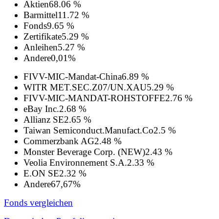
Aktien
68.06 %
Barmittel
11.72 %
Fonds
9.65 %
Zertifikate
5.29 %
Anleihen
5.27 %
Andere
0,01%
FIVV-MIC-Mandat-China
6.89 %
WITR MET.SEC.Z07/UN.XAU
5.29 %
FIVV-MIC-MANDAT-ROHSTOFFE
2.76 %
eBay Inc.
2.68 %
Allianz SE
2.65 %
Taiwan Semiconduct.Manufact.Co
2.5 %
Commerzbank AG
2.48 %
Monster Beverage Corp. (NEW)
2.43 %
Veolia Environnement S.A.
2.33 %
E.ON SE
2.32 %
Andere
67,67%
Fonds vergleichen