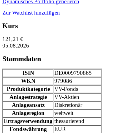
Dynamisches Portfolio generieren
Zur Watchlist hinzufügen
Kurs
121,21 €
05.08.2026
Stammdaten
ISIN
DE0009790865
WKN
979086
Produktkategorie
VV-Fonds
Anlagestrategie
VV-Aktien
Anlageansatz
Diskretionär
Anlageregion
weltweit
Ertragsverwendung
thesaurierend
Fondswährung
EUR