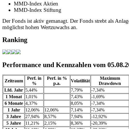
MMD-Index Aktien
MMD-Index Stiftung
Der Fonds ist aktiv gemanagt. Der Fonds strebt als Anlag
möglichst hohen Wertzuwachs an.
Ranking
Performance und Kennzahlen vom 05.08.2
Perf. in
Perf. in %
Maximum
Zeitraum
Volatilität
%
p.a.
Drawdown
Lfd. Jahr
5,44%
7,79%
-7,34%
1 Monat
1,01%
7,43%
-1,69%
6 Monate
4,37%
8,05%
-7,34%
1 Jahr
12,06%
12,06%
7,14%
-7,34%
3 Jahre
27,94%
8,57%
7,94%
-12,92%
5 Jahre
11,21%
2,15%
8,36%
-20,39%