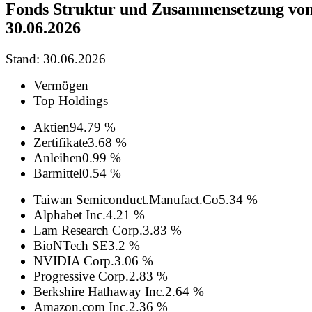
Fonds Struktur und Zusammensetzung vo
30.06.2026
Stand: 30.06.2026
Vermögen
Top Holdings
Aktien
94.79 %
Zertifikate
3.68 %
Anleihen
0.99 %
Barmittel
0.54 %
Taiwan Semiconduct.Manufact.Co
5.34 %
Alphabet Inc.
4.21 %
Lam Research Corp.
3.83 %
BioNTech SE
3.2 %
NVIDIA Corp.
3.06 %
Progressive Corp.
2.83 %
Berkshire Hathaway Inc.
2.64 %
Amazon.com Inc.
2.36 %