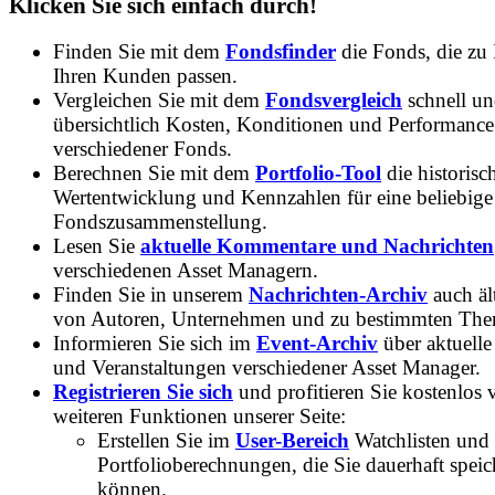
Klicken Sie sich einfach durch!
Finden Sie mit dem
Fondsfinder
die Fonds, die zu
Ihren Kunden passen.
Vergleichen Sie mit dem
Fondsvergleich
schnell u
übersichtlich Kosten, Konditionen und Performance
verschiedener Fonds.
Berechnen Sie mit dem
Portfolio-Tool
die historisc
Wertentwicklung und Kennzahlen für eine beliebige
Fondszusammenstellung.
Lesen Sie
aktuelle Kommentare und Nachrichten
verschiedenen Asset Managern.
Finden Sie in unserem
Nachrichten-Archiv
auch ält
von Autoren, Unternehmen und zu bestimmten Th
Informieren Sie sich im
Event-Archiv
über aktuelle
und Veranstaltungen verschiedener Asset Manager.
Registrieren Sie sich
und profitieren Sie kostenlos 
weiteren Funktionen unserer Seite:
Erstellen Sie im
User-Bereich
Watchlisten und
Portfolioberechnungen, die Sie dauerhaft speic
können.