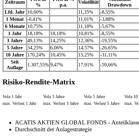
Zeitraum
Volatilität
%
p.a.
Drawdown
Lfd. Jahr
10,60%
11,35%
-8,55%
1 Monat
-0,41%
11,01%
-3,88%
6 Monate
10,75%
11,18%
-5,67%
1 Jahr
18,18%
18,18%
10,81%
-8,55%
3 Jahre
49,13%
14,25%
12,36%
-19,55%
5 Jahre
34,25%
6,06%
14,57%
-26,65%
10 Jahre
170,24%
10,45%
15,25%
-31,11%
Seit
1.307,55%
9,47%
17,91%
-59,66%
Auflage
Risiko-Rendite-Matrix
Vola 1 Jahr
Vola 3 Jahre
Vola 5 Jahre
Vola 10 
max. Verlust 1 Jahr
max. Verlust 3 Jahre
max. Verlust 5 Jahre
max. Ver
ACATIS AKTIEN GLOBAL FONDS - Anteilklass
Durchschnitt der Anlagestrategie