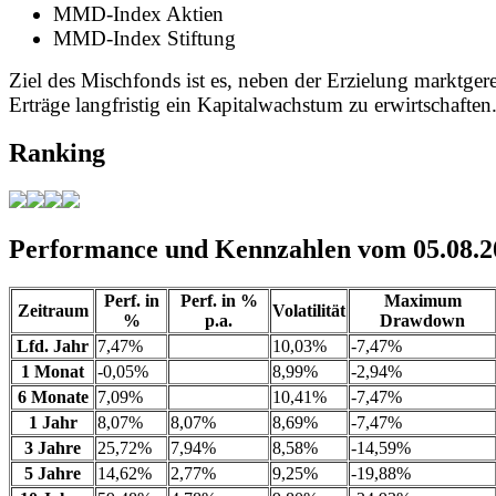
MMD-Index Aktien
MMD-Index Stiftung
Ziel des Mischfonds ist es, neben der Erzielung marktger
Erträge langfristig ein Kapitalwachstum zu erwirtschaften
Ranking
Performance und Kennzahlen vom 05.08.2
Perf. in
Perf. in %
Maximum
Zeitraum
Volatilität
%
p.a.
Drawdown
Lfd. Jahr
7,47%
10,03%
-7,47%
1 Monat
-0,05%
8,99%
-2,94%
6 Monate
7,09%
10,41%
-7,47%
1 Jahr
8,07%
8,07%
8,69%
-7,47%
3 Jahre
25,72%
7,94%
8,58%
-14,59%
5 Jahre
14,62%
2,77%
9,25%
-19,88%