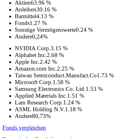
Aktien
63.96 %
Anleihen
30.16 %
Barmittel
4.13 %
Fonds
1.27 %
Sonstige Vermögenswerte
0.24 %
Andere
0,24%
NVIDIA Corp.
3.15 %
Alphabet Inc.
2.68 %
Apple Inc.
2.42 %
Amazon.com Inc.
2.25 %
Taiwan Semiconduct.Manufact.Co
1.73 %
Microsoft Corp.
1.58 %
Samsung Electronics Co. Ltd.
1.53 %
Applied Materials Inc.
1.51 %
Lam Research Corp.
1.24 %
ASML Holding N.V.
1.18 %
Andere
80,73%
Fonds vergleichen