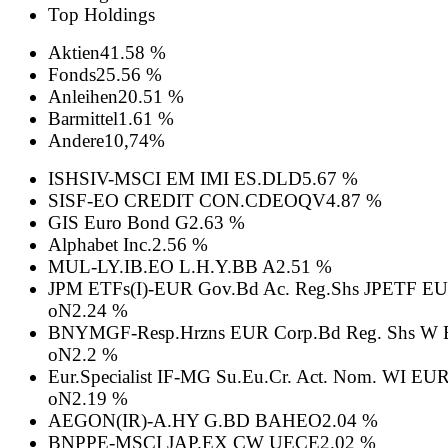
Top Holdings
Aktien
41.58 %
Fonds
25.56 %
Anleihen
20.51 %
Barmittel
1.61 %
Andere
10,74%
ISHSIV-MSCI EM IMI ES.DLD
5.67 %
SISF-EO CREDIT CON.CDEOQV
4.87 %
GIS Euro Bond G
2.63 %
Alphabet Inc.
2.56 %
MUL-LY.IB.EO L.H.Y.BB A
2.51 %
JPM ETFs(I)-EUR Gov.Bd Ac. Reg.Shs JPETF EU
oN
2.24 %
BNYMGF-Resp.Hrzns EUR Corp.Bd Reg. Shs W 
oN
2.2 %
Eur.Specialist IF-MG Su.Eu.Cr. Act. Nom. WI EUR
oN
2.19 %
AEGON(IR)-A.HY G.BD BAHEO
2.04 %
BNPPE-MSCI JAP.EX CW UECE
2.02 %