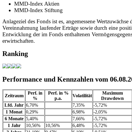
MMD-Index Aktien
MMD-Index Stiftung
Anlageziel des Fonds ist es, angemessene Wertzuwächse 
Vereinnahmung laufender Erträge sowie durch eine posit
Entwicklung der im Fonds enthaltenen Vermögensgegens
erwirtschaften.
Ranking
Performance und Kennzahlen vom 06.08.2
Perf. in
Perf. in %
Maximum
Zeitraum
Volatilität
%
p.a.
Drawdown
Lfd. Jahr
6,70%
7,35%
-5,72%
1 Monat
0,29%
6,98%
-2,05%
6 Monate
5,40%
7,66%
-5,72%
1 Jahr
10,56%
10,56%
6,48%
-5,72%