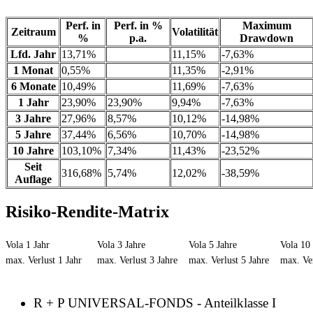
Perf. in
Perf. in %
Maximum
Zeitraum
Volatilität
%
p.a.
Drawdown
Lfd. Jahr
13,71%
11,15%
-7,63%
1 Monat
0,55%
11,35%
-2,91%
6 Monate
10,49%
11,69%
-7,63%
1 Jahr
23,90%
23,90%
9,94%
-7,63%
3 Jahre
27,96%
8,57%
10,12%
-14,98%
5 Jahre
37,44%
6,56%
10,70%
-14,98%
10 Jahre
103,10%
7,34%
11,43%
-23,52%
Seit
316,68%
5,74%
12,02%
-38,59%
Auflage
Risiko-Rendite-Matrix
Vola 1 Jahr
Vola 3 Jahre
Vola 5 Jahre
Vola 10 
max. Verlust 1 Jahr
max. Verlust 3 Jahre
max. Verlust 5 Jahre
max. Ver
R + P UNIVERSAL-FONDS - Anteilklasse I