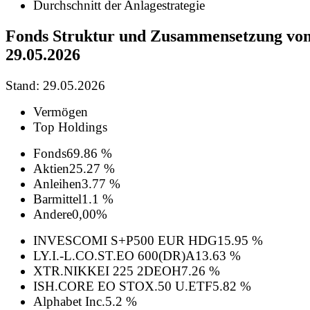
Durchschnitt der Anlagestrategie
Fonds Struktur und Zusammensetzung vo
29.05.2026
Stand: 29.05.2026
Vermögen
Top Holdings
Fonds
69.86 %
Aktien
25.27 %
Anleihen
3.77 %
Barmittel
1.1 %
Andere
0,00%
INVESCOMI S+P500 EUR HDG
15.95 %
LY.I.-L.CO.ST.EO 600(DR)A
13.63 %
XTR.NIKKEI 225 2DEOH
7.26 %
ISH.CORE EO STOX.50 U.ETF
5.82 %
Alphabet Inc.
5.2 %