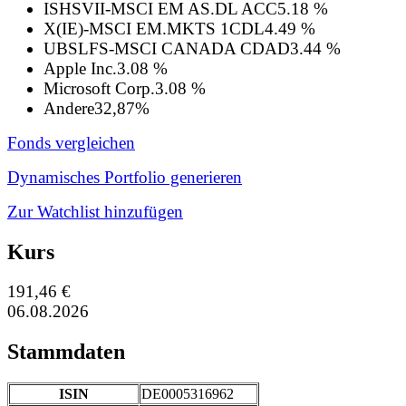
ISHSVII-MSCI EM AS.DL ACC
5.18 %
X(IE)-MSCI EM.MKTS 1CDL
4.49 %
UBSLFS-MSCI CANADA CDAD
3.44 %
Apple Inc.
3.08 %
Microsoft Corp.
3.08 %
Andere
32,87%
Fonds vergleichen
Dynamisches Portfolio generieren
Zur Watchlist hinzufügen
Kurs
191,46 €
06.08.2026
Stammdaten
ISIN
DE0005316962