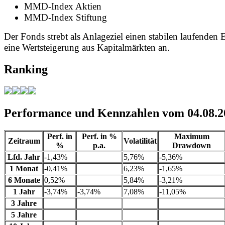
MMD-Index Aktien
MMD-Index Stiftung
Der Fonds strebt als Anlageziel einen stabilen laufenden 
eine Wertsteigerung aus Kapitalmärkten an.
Ranking
Performance und Kennzahlen vom 04.08.2
Perf. in
Perf. in %
Maximum
Zeitraum
Volatilität
%
p.a.
Drawdown
Lfd. Jahr
-1,43%
5,76%
-5,36%
1 Monat
-0,41%
6,23%
-1,65%
6 Monate
0,52%
5,84%
-3,21%
1 Jahr
-3,74%
-3,74%
7,08%
-11,05%
3 Jahre
5 Jahre