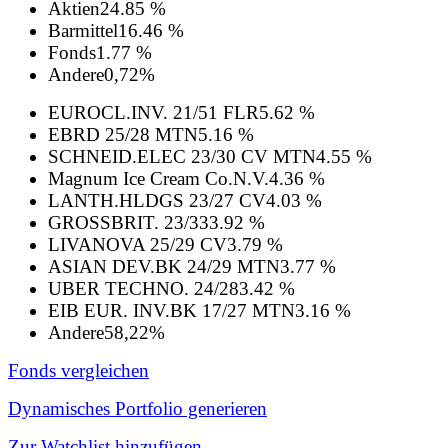
Aktien
24.85 %
Barmittel
16.46 %
Fonds
1.77 %
Andere
0,72%
EUROCL.INV. 21/51 FLR
5.62 %
EBRD 25/28 MTN
5.16 %
SCHNEID.ELEC 23/30 CV MTN
4.55 %
Magnum Ice Cream Co.N.V.
4.36 %
LANTH.HLDGS 23/27 CV
4.03 %
GROSSBRIT. 23/33
3.92 %
LIVANOVA 25/29 CV
3.79 %
ASIAN DEV.BK 24/29 MTN
3.77 %
UBER TECHNO. 24/28
3.42 %
EIB EUR. INV.BK 17/27 MTN
3.16 %
Andere
58,22%
Fonds vergleichen
Dynamisches Portfolio generieren
Zur Watchlist hinzufügen