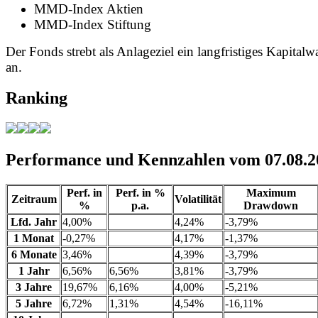
MMD-Index Aktien
MMD-Index Stiftung
Der Fonds strebt als Anlageziel ein langfristiges Kapital
an.
Ranking
Performance und Kennzahlen vom 07.08.2
Perf. in
Perf. in %
Maximum
Zeitraum
Volatilität
%
p.a.
Drawdown
Lfd. Jahr
4,00%
4,24%
-3,79%
1 Monat
-0,27%
4,17%
-1,37%
6 Monate
3,46%
4,39%
-3,79%
1 Jahr
6,56%
6,56%
3,81%
-3,79%
3 Jahre
19,67%
6,16%
4,00%
-5,21%
5 Jahre
6,72%
1,31%
4,54%
-16,11%