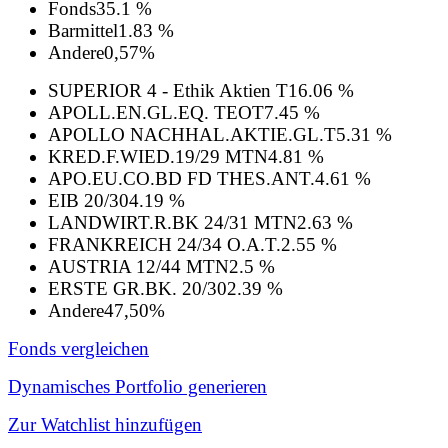
Fonds
35.1 %
Barmittel
1.83 %
Andere
0,57%
SUPERIOR 4 - Ethik Aktien T
16.06 %
APOLL.EN.GL.EQ. TEOT
7.45 %
APOLLO NACHHAL.AKTIE.GL.T
5.31 %
KRED.F.WIED.19/29 MTN
4.81 %
APO.EU.CO.BD FD THES.ANT.
4.61 %
EIB 20/30
4.19 %
LANDWIRT.R.BK 24/31 MTN
2.63 %
FRANKREICH 24/34 O.A.T.
2.55 %
AUSTRIA 12/44 MTN
2.5 %
ERSTE GR.BK. 20/30
2.39 %
Andere
47,50%
Fonds vergleichen
Dynamisches Portfolio generieren
Zur Watchlist hinzufügen