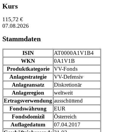
Kurs
115,72 €
07.08.2026
Stammdaten
ISIN
AT0000A1V1B4
WKN
0A1V1B
Produktkategorie
VV-Fonds
Anlagestrategie
VV-Defensiv
Anlageansatz
Diskretionär
Anlageregion
weltweit
Ertragsverwendung
ausschüttend
Fondswährung
EUR
Fondsdomizil
Österreich
Auflagedatum
07.04.2017