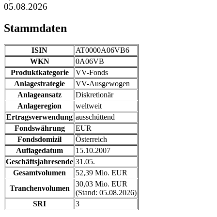
05.08.2026
Stammdaten
ISIN
AT0000A06VB6
WKN
0A06VB
Produktkategorie
VV-Fonds
Anlagestrategie
VV-Ausgewogen
Anlageansatz
Diskretionär
Anlageregion
weltweit
Ertragsverwendung
ausschüttend
Fondswährung
EUR
Fondsdomizil
Österreich
Auflagedatum
15.10.2007
Geschäftsjahresende
31.05.
Gesamtvolumen
52,39 Mio. EUR
30,03 Mio. EUR
Tranchenvolumen
(Stand: 05.08.2026)
SRI
3