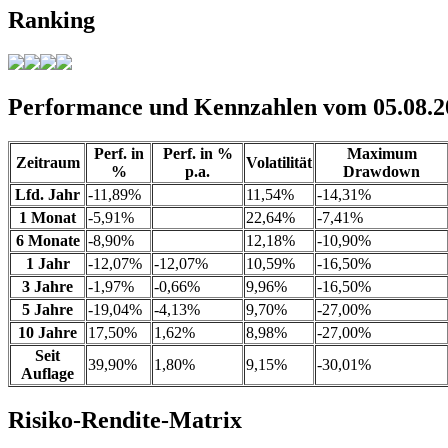
Ranking
Performance und Kennzahlen vom 05.08.2
Perf. in
Perf. in %
Maximum
Zeitraum
Volatilität
%
p.a.
Drawdown
Lfd. Jahr
-11,89%
11,54%
-14,31%
1 Monat
-5,91%
22,64%
-7,41%
6 Monate
-8,90%
12,18%
-10,90%
1 Jahr
-12,07%
-12,07%
10,59%
-16,50%
3 Jahre
-1,97%
-0,66%
9,96%
-16,50%
5 Jahre
-19,04%
-4,13%
9,70%
-27,00%
10 Jahre
17,50%
1,62%
8,98%
-27,00%
Seit
39,90%
1,80%
9,15%
-30,01%
Auflage
Risiko-Rendite-Matrix