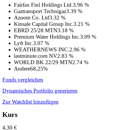
Fairfax Finl Holdings Ltd.
3.96 %
Gaztransport Technigaz
3.39 %
Azoom Co. Ltd
3.32 %
Kinsale Capital Group Inc.
3.21 %
EBRD 25/28 MTN
3.18 %
Premium Water Holdings Inc.
3.09 %
Lyft Inc.
3.07 %
WEATHERNEWS INC.
2.96 %
lastminute.com NV
2.83 %
WORLD BK 22/29 MTN
2.74 %
Andere
68,25%
Fonds vergleichen
Dynamisches Portfolio generieren
Zur Watchlist hinzufügen
Kurs
4,30 €