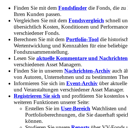
Finden Sie mit dem
Fondsfinder
die Fonds, die zu
Ihren Kunden passen.
Vergleichen Sie mit dem
Fondsvergleich
schnell u
übersichtlich Kosten, Konditionen und Performance
verschiedener Fonds.
Berechnen Sie mit dem
Portfolio-Tool
die historisc
Wertentwicklung und Kennzahlen für eine beliebige
Fondszusammenstellung.
Lesen Sie
aktuelle Kommentare und Nachrichten
verschiedenen Asset Managern.
Finden Sie in unserem
Nachrichten-Archiv
auch ält
von Autoren, Unternehmen und zu bestimmten Th
Informieren Sie sich im
Event-Archiv
über aktuelle
und Veranstaltungen verschiedener Asset Manager.
Registrieren Sie sich
und profitieren Sie kostenlos 
weiteren Funktionen unserer Seite:
Erstellen Sie im
User-Bereich
Watchlisten und
Portfolioberechnungen, die Sie dauerhaft speic
können.
Studieren Sie unsere
Reports
über VV-Fonds 