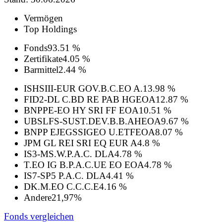
Vermögen
Top Holdings
Fonds
93.51 %
Zertifikate
4.05 %
Barmittel
2.44 %
ISHSIII-EUR GOV.B.C.EO A.
13.98 %
FID2-DL C.BD RE PAB HGEOA
12.87 %
BNPPE-EO HY SRI FF EOA
10.51 %
UBSLFS-SUST.DEV.B.B.AHEOA
9.67 %
BNPP EJEGSSIGEO U.ETFEOA
8.07 %
JPM GL REI SRI EQ EUR A
4.8 %
IS3-MS.W.P.A.C. DLA
4.78 %
T.EO IG B.P.A.C.UE EO EOA
4.78 %
IS7-SP5 P.A.C. DLA
4.41 %
DK.M.EO C.C.C.E
4.16 %
Andere
21,97%
Fonds vergleichen