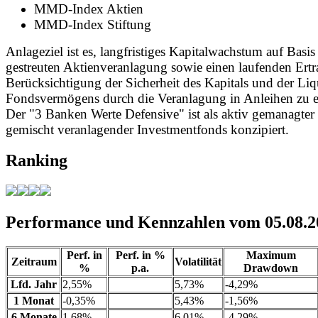
MMD-Index Aktien
MMD-Index Stiftung
Anlageziel ist es, langfristiges Kapitalwachstum auf Basis
gestreuten Aktienveranlagung sowie einen laufenden Ertr
Berücksichtigung der Sicherheit des Kapitals und der Liqu
Fondsvermögens durch die Veranlagung in Anleihen zu er
Der "3 Banken Werte Defensive" ist als aktiv gemanagter
gemischt veranlagender Investmentfonds konzipiert.
Ranking
Performance und Kennzahlen vom 05.08.2
Perf. in
Perf. in %
Maximum
Zeitraum
Volatilität
%
p.a.
Drawdown
Lfd. Jahr
2,55%
5,73%
-4,29%
1 Monat
-0,35%
5,43%
-1,56%
6 Monate
1,68%
6,01%
-4,29%