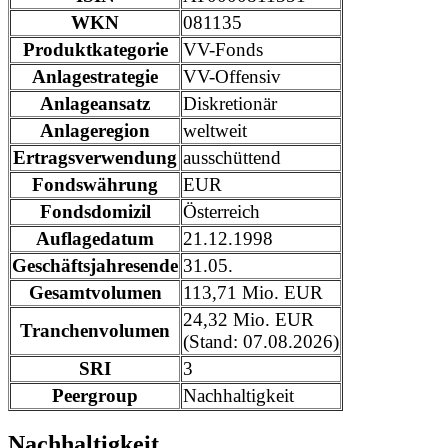
WKN
081135
Produktkategorie
VV-Fonds
Anlagestrategie
VV-Offensiv
Anlageansatz
Diskretionär
Anlageregion
weltweit
Ertragsverwendung
ausschüttend
Fondswährung
EUR
Fondsdomizil
Österreich
Auflagedatum
21.12.1998
Geschäftsjahresende
31.05.
Gesamtvolumen
113,71 Mio. EUR
24,32 Mio. EUR
Tranchenvolumen
(Stand: 07.08.2026)
SRI
3
Peergroup
Nachhaltigkeit
Nachhaltigkeit