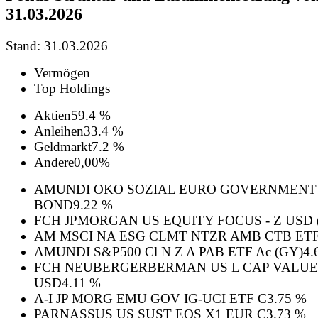
31.03.2026
Stand: 31.03.2026
Vermögen
Top Holdings
Aktien
59.4 %
Anleihen
33.4 %
Geldmarkt
7.2 %
Andere
0,00%
AMUNDI OKO SOZIAL EURO GOVERNMENT
BOND
9.22 %
FCH JPMORGAN US EQUITY FOCUS - Z USD 
AM MSCI NA ESG CLMT NTZR AMB CTB ETF
AMUNDI S&P500 Cl N Z A PAB ETF Ac (GY)
4.
FCH NEUBERGERBERMAN US L CAP VALUE
USD
4.11 %
A-I JP MORG EMU GOV IG-UCI ETF C
3.75 %
PARNASSUS US SUST EQS X1 EUR C
3.73 %