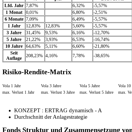
Lfd. Jahr
7,87%
6,32%
-5,57%
1 Monat
0,01%
6,80%
-2,51%
6 Monate
7,09%
6,49%
-5,57%
1 Jahr
12,83%
12,83%
5,60%
-5,57%
3 Jahre
31,45%
9,53%
6,16%
-12,70%
5 Jahre
21,22%
3,93%
6,53%
-16,74%
10 Jahre
64,63%
5,11%
6,60%
-21,80%
Seit
208,23%
4,16%
7,78%
-38,65%
Auflage
Risiko-Rendite-Matrix
Vola 1 Jahr
Vola 3 Jahre
Vola 5 Jahre
Vola 10 
max. Verlust 1 Jahr
max. Verlust 3 Jahre
max. Verlust 5 Jahre
max. Ver
KONZEPT : ERTRAG dynamisch - A
Durchschnitt der Anlagestrategie
Fonds Struktur und Zusammensetzung vo