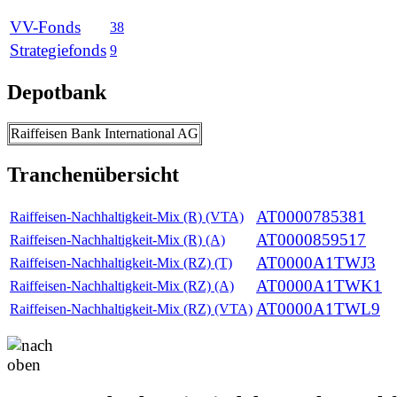
VV-Fonds
38
Strategiefonds
9
Depotbank
Raiffeisen Bank International AG
Tranchenübersicht
AT0000785381
Raiffeisen-Nachhaltigkeit-Mix (R) (VTA)
AT0000859517
Raiffeisen-Nachhaltigkeit-Mix (R) (A)
AT0000A1TWJ3
Raiffeisen-Nachhaltigkeit-Mix (RZ) (T)
AT0000A1TWK1
Raiffeisen-Nachhaltigkeit-Mix (RZ) (A)
AT0000A1TWL9
Raiffeisen-Nachhaltigkeit-Mix (RZ) (VTA)