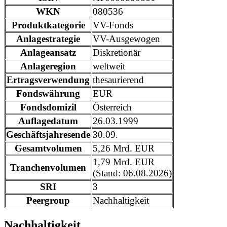
WKN
080536
Produktkategorie
VV-Fonds
Anlagestrategie
VV-Ausgewogen
Anlageansatz
Diskretionär
Anlageregion
weltweit
Ertragsverwendung
thesaurierend
Fondswährung
EUR
Fondsdomizil
Österreich
Auflagedatum
26.03.1999
Geschäftsjahresende
30.09.
Gesamtvolumen
5,26 Mrd. EUR
1,79 Mrd. EUR
Tranchenvolumen
(Stand: 06.08.2026)
SRI
3
Peergroup
Nachhaltigkeit
Nachhaltigkeit