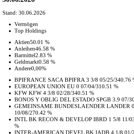
Stand: 30.06.2026
Vermögen
Top Holdings
Aktien
50.01 %
Anleihen
46.58 %
Barmittel
2.83 %
Geldmarkt
0.58 %
Andere
0,00%
BPIFRANCE SACA BPIFRA 3 3/8 05/25/34
0.76
EUROPEAN UNION EU 0 07/04/31
0.51 %
KFW KFW 4 3/8 02/28/34
0.51 %
BONOS Y OBLIG DEL ESTADO SPGB 3.9 07/30
GEMEINSAME BUNDESLAENDER LANDER 0
10/08/27
0.42 %
INTL BK RECON & DEVELOP IBRD 1 5/8 11/03
%
INTER-AMERICAN DEVEL BK IADB 4 1/8 01/2