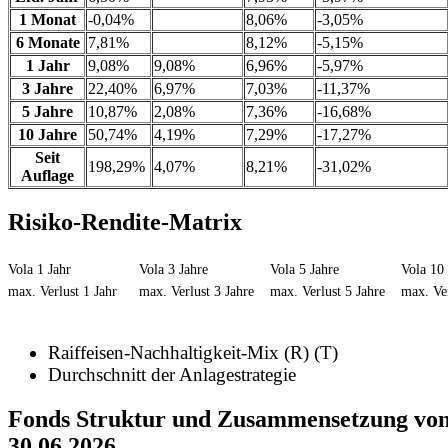
1 Monat
-0,04%
8,06%
-3,05%
6 Monate
7,81%
8,12%
-5,15%
1 Jahr
9,08%
9,08%
6,96%
-5,97%
3 Jahre
22,40%
6,97%
7,03%
-11,37%
5 Jahre
10,87%
2,08%
7,36%
-16,68%
10 Jahre
50,74%
4,19%
7,29%
-17,27%
Seit
198,29%
4,07%
8,21%
-31,02%
Auflage
Risiko-Rendite-Matrix
Vola 1 Jahr
Vola 3 Jahre
Vola 5 Jahre
Vola 10 
max. Verlust 1 Jahr
max. Verlust 3 Jahre
max. Verlust 5 Jahre
max. Ver
Raiffeisen-Nachhaltigkeit-Mix (R) (T)
Durchschnitt der Anlagestrategie
Fonds Struktur und Zusammensetzung vo
30.06.2026