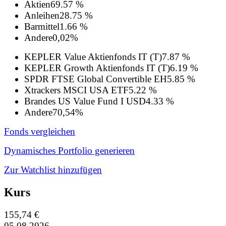
Aktien
69.57 %
Anleihen
28.75 %
Barmittel
1.66 %
Andere
0,02%
KEPLER Value Aktienfonds IT (T)
7.87 %
KEPLER Growth Aktienfonds IT (T)
6.19 %
SPDR FTSE Global Convertible EH
5.85 %
Xtrackers MSCI USA ETF
5.22 %
Brandes US Value Fund I USD
4.33 %
Andere
70,54%
Fonds vergleichen
Dynamisches Portfolio generieren
Zur Watchlist hinzufügen
Kurs
155,74 €
05.08.2026