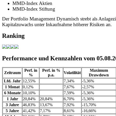
MMD-Index Aktien
MMD-Index Stiftung
Der Portfolio Management Dynamisch strebt als Anlagezi
Kapitalzuwachs unter Inkaufnahme höherer Risiken an.
Ranking
Performance und Kennzahlen vom 05.08.2
Perf. in
Perf. in %
Maximum
Zeitraum
Volatilität
%
p.a.
Drawdown
Lfd. Jahr
12,55%
7,34%
-5,36%
1 Monat
0,12%
7,67%
-2,57%
6 Monate
10,10%
7,59%
-5,36%
1 Jahr
20,84%
20,84%
6,70%
-5,36%
3 Jahre
46,83%
13,67%
7,92%
-15,70%
5 Jahre
41,42%
7,17%
8,61%
-16,66%