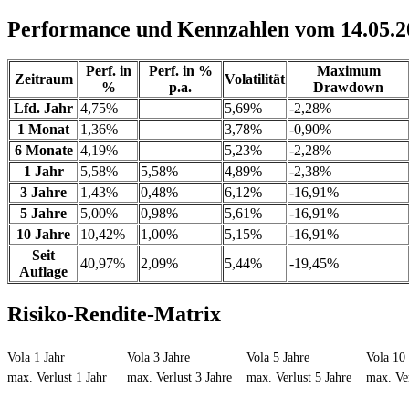
Performance und Kennzahlen vom 14.05.2
Perf. in
Perf. in %
Maximum
Zeitraum
Volatilität
%
p.a.
Drawdown
Lfd. Jahr
4,75%
5,69%
-2,28%
1 Monat
1,36%
3,78%
-0,90%
6 Monate
4,19%
5,23%
-2,28%
1 Jahr
5,58%
5,58%
4,89%
-2,38%
3 Jahre
1,43%
0,48%
6,12%
-16,91%
5 Jahre
5,00%
0,98%
5,61%
-16,91%
10 Jahre
10,42%
1,00%
5,15%
-16,91%
Seit
40,97%
2,09%
5,44%
-19,45%
Auflage
Risiko-Rendite-Matrix
Vola 1 Jahr
Vola 3 Jahre
Vola 5 Jahre
Vola 10 
max. Verlust 1 Jahr
max. Verlust 3 Jahre
max. Verlust 5 Jahre
max. Ver