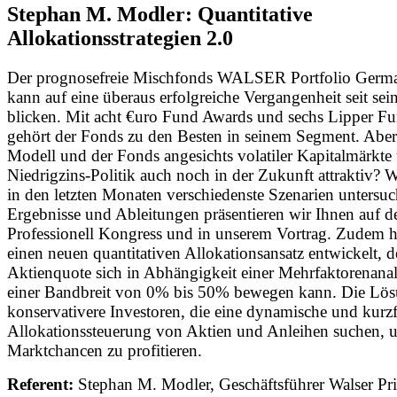
Stephan M. Modler: Quantitative
Allokationsstrategien 2.0
Der prognosefreie Mischfonds WALSER Portfolio Germa
kann auf eine überaus erfolgreiche Vergangenheit seit sei
blicken. Mit acht €uro Fund Awards und sechs Lipper F
gehört der Fonds zu den Besten in seinem Segment. Aber
Modell und der Fonds angesichts volatiler Kapitalmärkte
Niedrigzins-Politik auch noch in der Zukunft attraktiv? 
in den letzten Monaten verschiedenste Szenarien untersuc
Ergebnisse und Ableitungen präsentieren wir Ihnen auf 
Professionell Kongress und in unserem Vortrag. Zudem 
einen neuen quantitativen Allokationsansatz entwickelt, d
Aktienquote sich in Abhängigkeit einer Mehrfaktorenanal
einer Bandbreit von 0% bis 50% bewegen kann. Die Lös
konservativere Investoren, die eine dynamische und kurzf
Allokationssteuerung von Aktien und Anleihen suchen,
Marktchancen zu profitieren.
Referent:
Stephan M. Modler, Geschäftsführer Walser Pr